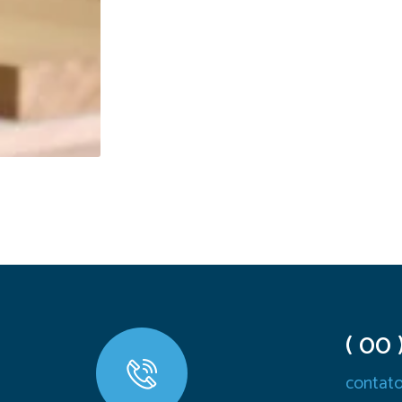
( 00
contato